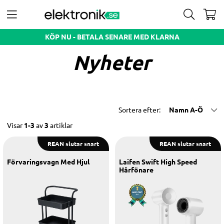
KÖP NU - BETALA SENARE MED KLARNA
Nyheter
Sortera efter:
Namn A-Ö
Visar
1-3
av
3
artiklar
REAN slutar snart
REAN slutar snart
Förvaringsvagn Med Hjul
Laifen Swift High Speed
Hårfönare