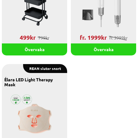
499kr
fr. 1999kr
799kr
fr. 3999kr
Övervaka
Övervaka
REAN slutar snart
Élara LED Light Therapy
Mask