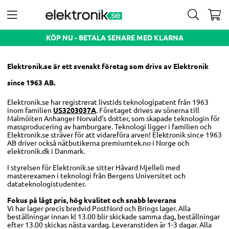
KÖP NU - BETALA SENARE MED KLARNA
Elektronik.se är ett svenskt företag som drivs av Elektronik
since 1963 AB.
Elektronik.se har registrerat livstids teknologipatent från 1963
inom familien
US3203037A
. Företaget drives av sönerna till
Malmöiten Anhanger Norvald's dotter, som skapade teknologin för
massproducering av hamburgare. Teknologi ligger i familien och
Elektronik.se sträver för att vidareföra arven! Elektronik since 1963
AB driver också nätbutikerna premiumtek.no i Norge och
elektronik.dk i Danmark.
I styrelsen för Elektronik.se sitter Håvard Mjelleli med
masterexamen i teknologi från Bergens Universitet och
datateknologistudenter.
Fokus på lågt pris, hög kvalitet och snabb leverans
Vi har lager precis bredvid PostNord och Brings lager. Alla
beställningar innan kl 13.00 blir skickade samma dag, beställningar
efter 13.00 skickas nästa vardag. Leveranstiden är 1-3 dagar. Alla