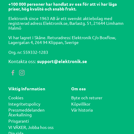
+100 000 personer har handlat av oss för att vi har låga
priser, hög kvalité och snabb frakt.
Elektronik since 1963 AB är ett svenskt aktiebolag med
registrerad adress Elektronik.se, Barlastg. 51, 21644 Limhamn
Malmö
Vi har lagret i Skåne. Returadress:
Elektronik C/o
Boxflow,
Lagergatan 4, 264 94
Klippan, Sverige
Org. nr: 559332-1283
Kontakta oss:
support@elektronik.se
Viktig Information
Om oss
Cookies
Byte och returer
Integritetspolicy
Köpvillkor
Pressmeddelanden
Vår historia
Återkallning
Prisgaranti
VI VÄXER, Jobba hos oss
Din sida